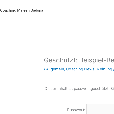
Zum
Inhalt
Coaching Maleen Siebmann
springen
Geschützt: Beispiel-Be
/
Allgemein
,
Coaching News
,
Meinung
Dieser Inhalt ist passwortgeschützt. B
Passwort: