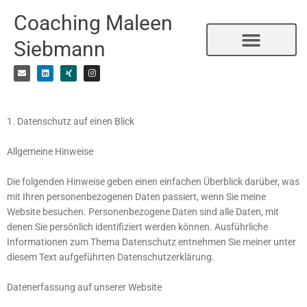
Zum
Coaching Maleen
Inhalt
springen
Siebmann
E
L
X
I
n
i
i
n
v
n
n
s
e
k
g
t
Coaching – Definition
Coaching – Prozess
Qualität & Qualifizierung
l
e
a
o
d
g
p
i
r
e
n
a
1. Datenschutz auf einen Blick
m
Allgemeine Hinweise
Die folgenden Hinweise geben einen einfachen Überblick darüber, was
mit Ihren personenbezogenen Daten passiert, wenn Sie meine
Website besuchen. Personenbezogene Daten sind alle Daten, mit
denen Sie persönlich identifiziert werden können. Ausführliche
Informationen zum Thema Datenschutz entnehmen Sie meiner unter
diesem Text aufgeführten Datenschutzerklärung.
Datenerfassung auf unserer Website